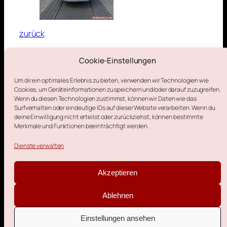
zurück
Cookie-Einstellungen
13. Juni 2026
Um dir ein optimales Erlebnis zu bieten, verwenden wir Technologien wie
Cookies, um Geräteinformationen zu speichern und/oder darauf zuzugreifen.
Wenn du diesen Technologien zustimmst, können wir Daten wie das
Surfverhalten oder eindeutige IDs auf dieser Website verarbeiten. Wenn du
deine Einwilligung nicht erteilst oder zurückziehst, können bestimmte
Merkmale und Funktionen beeinträchtigt werden.
Impressum
Datenschutzerklärung
Cookie-Richtlinie (EU)
Dienste verwalten
Kontakt
Akzeptieren
Ablehnen
Einstellungen ansehen
© Norisbild.de | Gestaltet mit
Wordpress