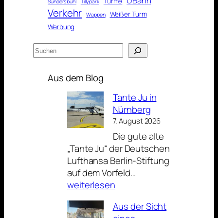
UBahn
Türme
Sündersbühl
Tillypark
Verkehr
Weißer Turm
Wappen
Werbung
Suchen
Aus dem Blog
Tante Ju in
Nürnberg
7. August 2026
Die gute alte
„Tante Ju“ der Deutschen
Lufthansa Berlin-Stiftung
Tante
auf dem Vorfeld…
Ju
weiterlesen
in
Aus der Sicht
Nürnberg