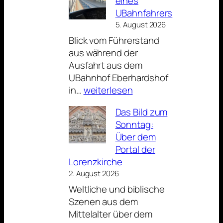
eines
UBahnfahrers
5. August 2026
Blick vom Führerstand
aus während der
Ausfahrt aus dem
UBahnhof Eberhardshof
Aus
in…
weiterlesen
der
Das Bild zum
Sicht
Sonntag:
eines
Über dem
UBahnfahrers
Portal der
Lorenzkirche
2. August 2026
Weltliche und biblische
Szenen aus dem
Mittelalter über dem