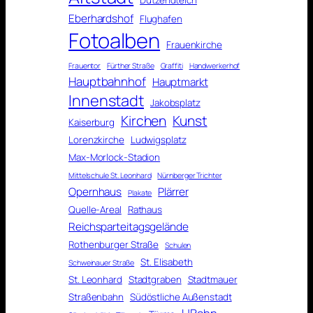
Eberhardshof
Flughafen
Fotoalben
Frauenkirche
Frauentor
Fürther Straße
Graffiti
Handwerkerhof
Hauptbahnhof
Hauptmarkt
Innenstadt
Jakobsplatz
Kirchen
Kunst
Kaiserburg
Lorenzkirche
Ludwigsplatz
Max-Morlock-Stadion
Mittelschule St. Leonhard
Nürnberger Trichter
Opernhaus
Plärrer
Plakate
Quelle-Areal
Rathaus
Reichsparteitagsgelände
Rothenburger Straße
Schulen
St. Elisabeth
Schweinauer Straße
St. Leonhard
Stadtgraben
Stadtmauer
Straßenbahn
Südöstliche Außenstadt