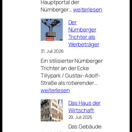
Hauptportal der
Das
Nürnberger…
weiterlesen
Bild
Der
zum
Nürnberger
Sonntag:
Trichter als
Über
Werbeträger
dem
31. Juli 2026
Portal
Ein stilisierter Nürnberger
der
Trichter an der Ecke
Lorenzkirche
Tillypark / Gustav-Adolf-
Der
Straße als rotierender…
Nürnberger
weiterlesen
Trichter
Das Haus der
als
Wirtschaft
Werbeträger
29. Juli 2026
Das Gebäude