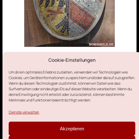
Cookie-Einstellungen
19. Juni 2026
Um dir ein optimales Erlebnis zu bieten, verwenden wir Technologien wie
Cookies, um Geräteinformationen zu speichern und/oder darauf zuzugreifen.
Wenn du diesen Technologien zustimmst, können wir Daten wie das
Surfverhalten oder eindeutige IDs auf dieser Website verarbeiten. Wenn du
deine Einwilligung nicht erteilst oder zurückziehst, können bestimmte
Merkmale und Funktionen beeinträchtigt werden.
Impressum
Datenschutzerklärung
Cookie-Richtlinie (EU)
Dienste verwalten
Kontakt
Akzeptieren