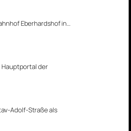
Nürnberg
Aus
Bahnhof Eberhardshof in…
der
Sicht
eines
UBahnfahrers
m Hauptportal der
stav-Adolf-Straße als