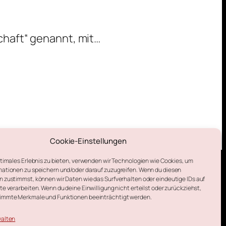
Das
chaft“ genannt, mit…
Haus
der
Wirtschaft
Cookie-Einstellungen
ptimales Erlebnis zu bieten, verwenden wir Technologien wie Cookies, um
ationen zu speichern und/oder darauf zuzugreifen. Wenn du diesen
 zustimmst, können wir Daten wie das Surfverhalten oder eindeutige IDs auf
te verarbeiten. Wenn du deine Einwilligung nicht erteilst oder zurückziehst,
immte Merkmale und Funktionen beeinträchtigt werden.
walten