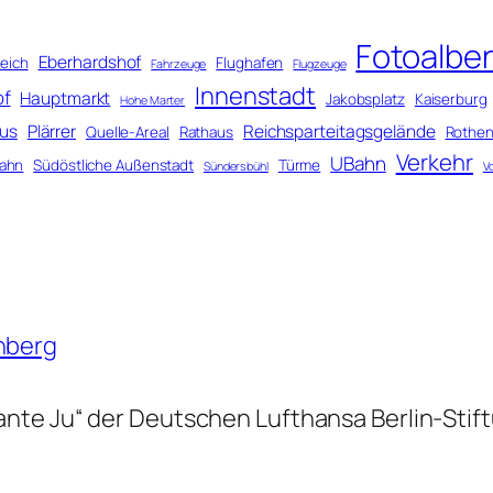
Fotoalbe
Eberhardshof
eich
Flughafen
Fahrzeuge
Flugzeuge
Innenstadt
of
Hauptmarkt
Jakobsplatz
Kaiserburg
Hohe Marter
us
Plärrer
Reichsparteitagsgelände
Quelle-Areal
Rathaus
Rothen
Verkehr
UBahn
ahn
Südöstliche Außenstadt
Türme
Sündersbühl
V
rnberg
Tante Ju“ der Deutschen Lufthansa Berlin-Sti