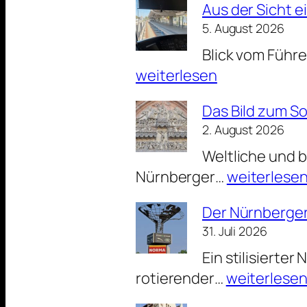
Aus der Sicht 
5. August 2026
Blick vom Führ
weiterlesen
Das Bild zum S
2. August 2026
Weltliche und b
Das
Nürnberger…
weiterlese
Bild
Der Nürnberger
zum
31. Juli 2026
Sonntag:
Ein stilisierter
Über
Der
rotierender…
weiterlese
dem
Nürnberger
Portal