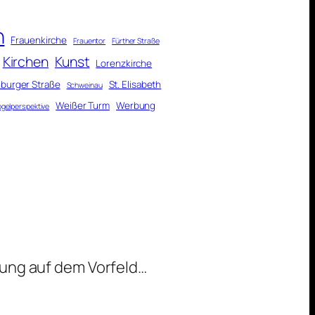
n
Frauenkirche
Frauentor
Fürther Straße
Kirchen
Kunst
Lorenzkirche
burger Straße
St. Elisabeth
Schweinau
Weißer Turm
Werbung
ogelperspektive
Tante
ftung auf dem Vorfeld…
Ju
in