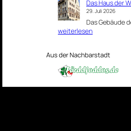
Das Haus der W
Trichter
der
29. Juli 2026
als
Lorenzkirc
Das Gebäude der
Werbeträge
weiterlesen
Aus der Nachbarstadt