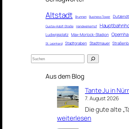
Altstadt
Dutzendt
Brunnen
Business Tower
Hauptbahnh
Gustav-Adolf-Straße
Handwerkerhof
Opernha
Ludwigsplatz
Max-Morlock-Stadion
Stadtgraben
Stadtmauer
Straßenb
St. Leonhard
Suchen
Aus dem Blog
Tante Ju in Nü
7. August 2026
Die gute alte „
weiterlesen