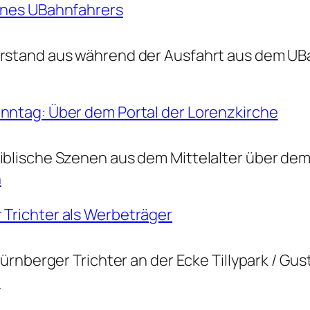
eines UBahnfahrers
erstand aus während der Ausfahrt aus dem U
onntag: Über dem Portal der Lorenzkirche
iblische Szenen aus dem Mittelalter über de
n
 Trichter als Werbeträger
 Nürnberger Trichter an der Ecke Tillypark / Gu
n