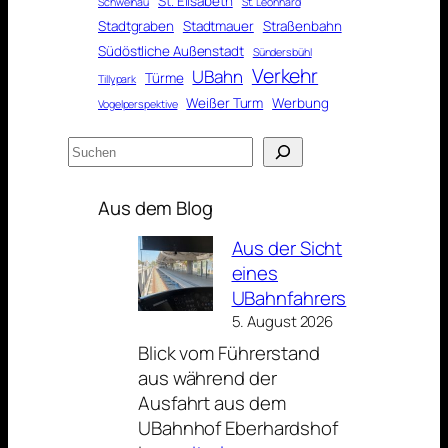
St. Elisabeth
Schweinau
St. Leonhard
Stadtgraben
Stadtmauer
Straßenbahn
Südöstliche Außenstadt
Sündersbühl
Verkehr
UBahn
Türme
Tillypark
Weißer Turm
Werbung
Vogelperspektive
Suchen
Aus dem Blog
Aus der Sicht
eines
UBahnfahrers
5. August 2026
Blick vom Führerstand
aus während der
Ausfahrt aus dem
UBahnhof Eberhardshof