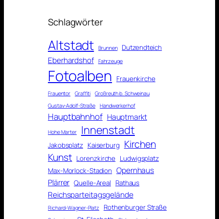
Schlagwörter
Altstadt
Dutzendteich
Brunnen
Eberhardshof
Fahrzeuge
Fotoalben
Frauenkirche
Frauentor
Graffiti
Großreuth b. Schweinau
Gustav-Adolf-Straße
Handwerkerhof
Hauptbahnhof
Hauptmarkt
Innenstadt
Hohe Marter
Kirchen
Jakobsplatz
Kaiserburg
Kunst
Lorenzkirche
Ludwigsplatz
Opernhaus
Max-Morlock-Stadion
Plärrer
Quelle-Areal
Rathaus
Reichsparteitagsgelände
Rothenburger Straße
Richard-Wagner-Platz