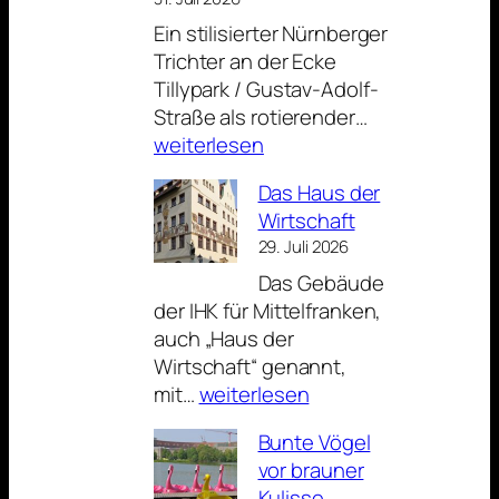
Portal
Ein stilisierter Nürnberger
der
Trichter an der Ecke
Lorenzkirche
Tillypark / Gustav-Adolf-
Der
Straße als rotierender…
Nürnberger
weiterlesen
Trichter
Das Haus der
als
Wirtschaft
Werbeträger
29. Juli 2026
Das Gebäude
der IHK für Mittelfranken,
auch „Haus der
Wirtschaft“ genannt,
Das
mit…
weiterlesen
Haus
Bunte Vögel
der
vor brauner
Wirtschaft
Kulisse