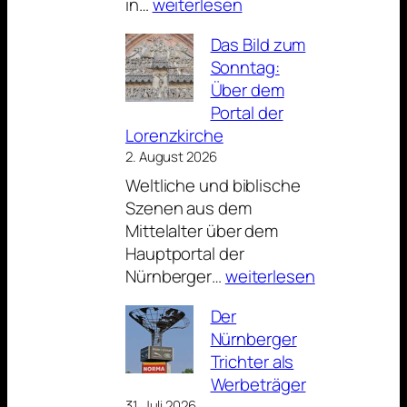
Aus
in…
weiterlesen
der
Das Bild zum
Sicht
Sonntag:
eines
Über dem
UBahnfahrers
Portal der
Lorenzkirche
2. August 2026
Weltliche und biblische
Szenen aus dem
Mittelalter über dem
Hauptportal der
Das
Nürnberger…
weiterlesen
Bild
Der
zum
Nürnberger
Sonntag:
Trichter als
Über
Werbeträger
dem
31. Juli 2026