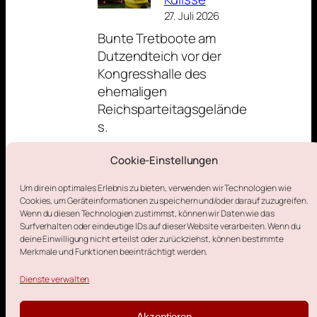
27. Juli 2026
Bunte Tretboote am
Dutzendteich vor der
Kongresshalle des
ehemaligen
Reichsparteitagsgelände
s.
Cookie-Einstellungen
Aus der Nachbarstadt
Um dir ein optimales Erlebnis zu bieten, verwenden wir Technologien wie
Cookies, um Geräteinformationen zu speichern und/oder darauf zuzugreifen.
Wenn du diesen Technologien zustimmst, können wir Daten wie das
Surfverhalten oder eindeutige IDs auf dieser Website verarbeiten. Wenn du
deine Einwilligung nicht erteilst oder zurückziehst, können bestimmte
Merkmale und Funktionen beeinträchtigt werden.
Impressum
Datenschutzerklärung
Cookie-Richtlinie (EU)
Dienste verwalten
Kontakt
Akzeptieren