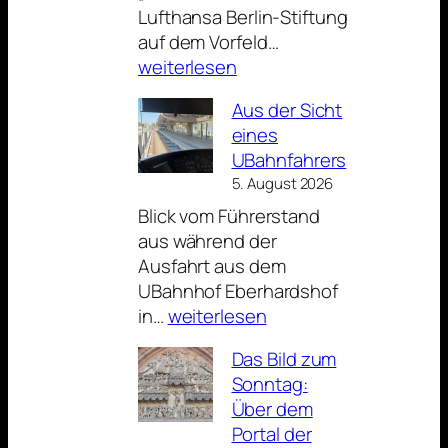
Lufthansa Berlin-Stiftung
Tante
auf dem Vorfeld…
Ju
weiterlesen
in
Aus der Sicht
Nürnberg
eines
UBahnfahrers
5. August 2026
Blick vom Führerstand
aus während der
Ausfahrt aus dem
UBahnhof Eberhardshof
Aus
in…
weiterlesen
der
Das Bild zum
Sicht
Sonntag:
eines
Über dem
UBahnfahrers
Portal der