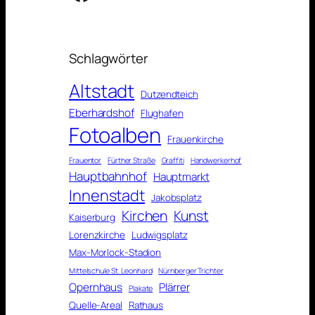
Schlagwörter
Altstadt
Dutzendteich
Eberhardshof
Flughafen
Fotoalben
Frauenkirche
Frauentor
Fürther Straße
Graffiti
Handwerkerhof
Hauptbahnhof
Hauptmarkt
Innenstadt
Jakobsplatz
Kirchen
Kunst
Kaiserburg
Lorenzkirche
Ludwigsplatz
Max-Morlock-Stadion
Mittelschule St. Leonhard
Nürnberger Trichter
Opernhaus
Plärrer
Plakate
Quelle-Areal
Rathaus