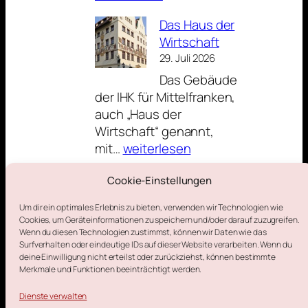
Trichter
Das Haus der
als
Wirtschaft
Werbeträger
29. Juli 2026
Das Gebäude
der IHK für Mittelfranken,
auch „Haus der
Wirtschaft“ genannt,
Das
mit…
weiterlesen
Haus
der
Cookie-Einstellungen
Aus der Nachbarstadt
Wirtschaft
Um dir ein optimales Erlebnis zu bieten, verwenden wir Technologien wie
Cookies, um Geräteinformationen zu speichern und/oder darauf zuzugreifen.
Wenn du diesen Technologien zustimmst, können wir Daten wie das
Surfverhalten oder eindeutige IDs auf dieser Website verarbeiten. Wenn du
deine Einwilligung nicht erteilst oder zurückziehst, können bestimmte
Merkmale und Funktionen beeinträchtigt werden.
Impressum
Datenschutzerklärung
Cookie-Richtlinie (EU)
Dienste verwalten
Kontakt