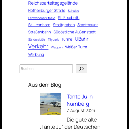
Reichsparteitagsgelände
Rothenburger Straße
Schulen
St. Elisabeth
Schweinauer Straße
St. Leonhard
Stadtgraben
Stadtmauer
Straßenbahn
Südöstliche Außenstadt
UBahn
Türme
Sündersbühl
Tillypark
Verkehr
Weißer Turm
Wappen
Werbung
Suchen
Aus dem Blog
Tante Ju in
Nürnberg
7. August 2026
Die gute alte
„Tante Ju“ der Deutschen