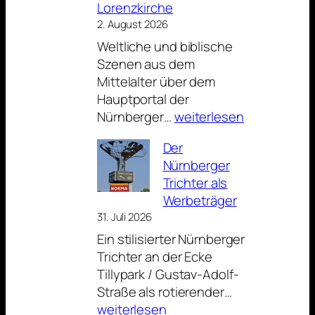
Lorenzkirche
2. August 2026
Weltliche und biblische
Szenen aus dem
Mittelalter über dem
Hauptportal der
Das
Nürnberger…
weiterlesen
Bild
Der
zum
Nürnberger
Sonntag:
Trichter als
Über
Werbeträger
dem
31. Juli 2026
Portal
Ein stilisierter Nürnberger
der
Trichter an der Ecke
Lorenzkirche
Tillypark / Gustav-Adolf-
Der
Straße als rotierender…
Nürnberger
weiterlesen