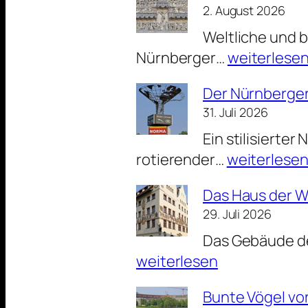
2. August 2026
Weltliche und b
Das
Nürnberger…
weiterlese
Bild
Der Nürnberger
zum
31. Juli 2026
Sonntag:
Ein stilisierter
Über
Der
rotierender…
weiterlese
dem
Nürnberger
Portal
Das Haus der W
Trichter
der
29. Juli 2026
als
Lorenzkirc
Das Gebäude der
Werbeträge
weiterlesen
Bunte Vögel vor