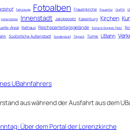
Fotoalben
rdshof
Frauenkirche
Fahrzeuge
Frauentor
Graffiti
G
Innenstadt
Kirchen
Ku
Jakobsplatz
Kaiserburg
Hohe Marter
Reichsparteitagsgelände
uelle-Areal
Rathaus
Ro
Richard-Wagner-Platz
Verk
UBahn
ahn
Südöstliche Außenstadt
Türme
Sündersbühl
Tillypark
eines UBahnfahrers
erstand aus während der Ausfahrt aus dem U
onntag: Über dem Portal der Lorenzkirche