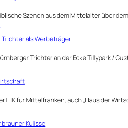
iblische Szenen aus dem Mittelalter über de
n
 Trichter als Werbeträger
 Nürnberger Trichter an der Ecke Tillypark / Gu
n
irtschaft
he
 IHK für Mittelfranken, auch „Haus der Wirts
r
 brauner Kulisse