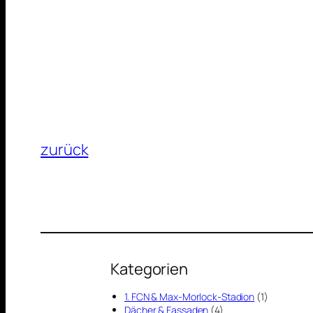
zurück
Kategorien
1. FCN & Max-Morlock-Stadion
(1)
Dächer & Fassaden
(4)