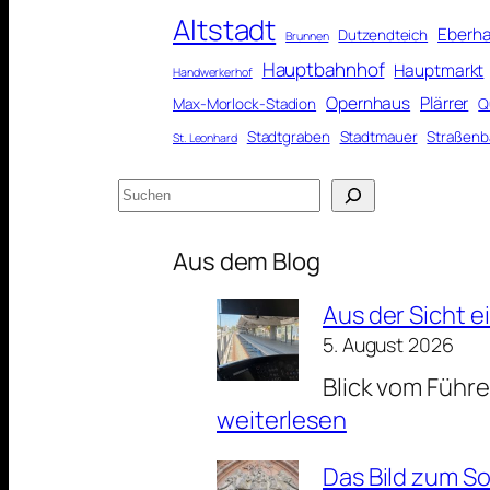
Altstadt
Eberha
Dutzendteich
Brunnen
Hauptbahnhof
Hauptmarkt
Handwerkerhof
Opernhaus
Plärrer
Max-Morlock-Stadion
Q
Stadtgraben
Stadtmauer
Straßenb
St. Leonhard
Suchen
Aus dem Blog
Aus der Sicht 
5. August 2026
Blick vom Führ
weiterlesen
Das Bild zum S