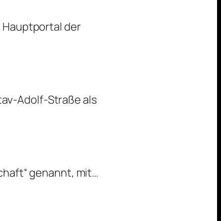
UBahnfahrers
m Hauptportal der
stav-Adolf-Straße als
Das
chaft“ genannt, mit…
Haus
der
Wirtschaft