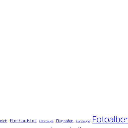
Fotoalbe
Eberhardshof
eich
Flughafen
Fahrzeuge
Flugzeuge